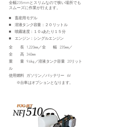
全幅235mmとスリムなので狭い場所でも
スムーズに作業が行えます。
■ 畜産用モデル
■ 溶液タンク容量：２０リットル
■ 噴霧速度：１０aあたり１５分
■ エンジン：シングルエンジン
全 長 1,220㎜／全 幅 235㎜／
全 高 340㎜
重 量 9.6㎏／溶液タンク容量 20リット
ル
使用燃料 ガソリン／バッテリー 6V
※台車はオプションとなります。