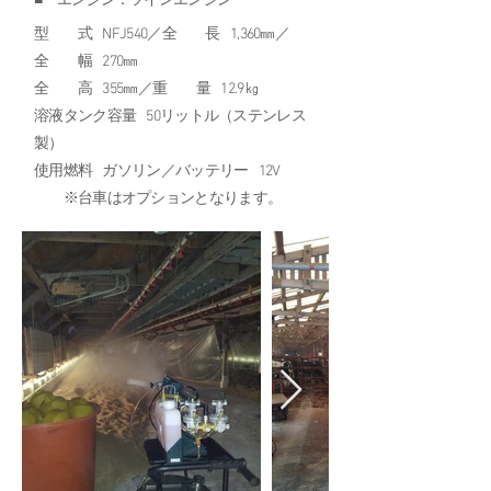
■ エンジン：ツインエンジン
型 式 NFJ540／全 長 1,360㎜／
全 幅 270㎜
全 高 355㎜／重 量 12.9㎏
溶液タンク容量 50リットル（ステンレス
製）
使用燃料 ガソリン／バッテリー 12V
※台車はオプションとなります。