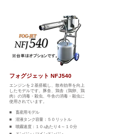
フォグジェット NFJ540
エンジンを２基搭載し、散布効率を向上
したモデルです。豚舎、鶏舎（鶏卵、鶏
肉）の消毒・殺虫、牛舎の消毒・殺虫に
使用されています。
■ 畜産用モデル
■ 溶液タンク容量：５０リットル
■ 噴霧速度：１０aあたり４～１０分