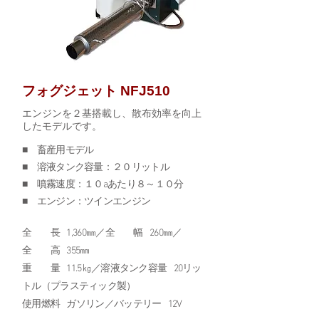
フォグジェット NFJ510
エンジンを２基搭載し、散布効率を向上
したモデルです。
■ 畜産用モデル
■ 溶液タンク容量：２０リットル
■ 噴霧速度：１０aあたり８～１０分
■ エンジン：ツインエンジン
全 長 1,360㎜／全 幅 260㎜／
全 高 355㎜
重 量 11.5㎏／溶液タンク容量 20リッ
トル（プラスティック製）
使用燃料 ガソリン／バッテリー 12V