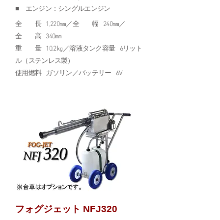
■ エンジン：シングルエンジン
全 長 1,220㎜／全 幅 240㎜／
全 高 340㎜
重 量 10.2㎏／溶液タンク容量 6リット
ル（ステンレス製）
使用燃料 ガソリン／バッテリー 6V
フォグジェット NFJ320