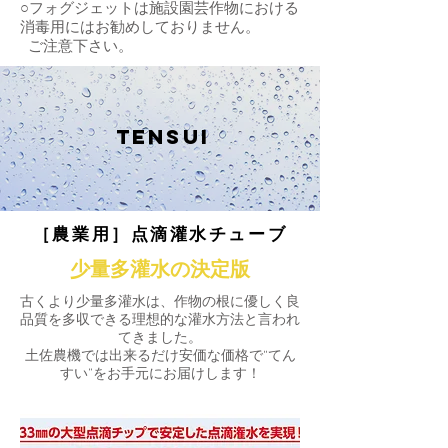
○フォグジェットは施設園芸作物における
消毒用にはお勧めしておりません。
ご注意下さい。
tensui
［農業用］点滴灌水チューブ
少量多灌水の決定版
古くより少量多灌水は、作物の根に優しく良
品質を多収できる理想的な灌水方法と言われ
てきました。
土佐農機では出来るだけ安価な価格で“てん
すい”をお手元にお届けします！