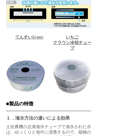
てんすいGreen
いちご
クラウン冷却チュー
ブ
​■製品の特徴
１．潅水方法の違いによる効果
土佐農機の点滴潅水チューブで潅水された水
は、ゆっくりと地中に浸透するので、植物の