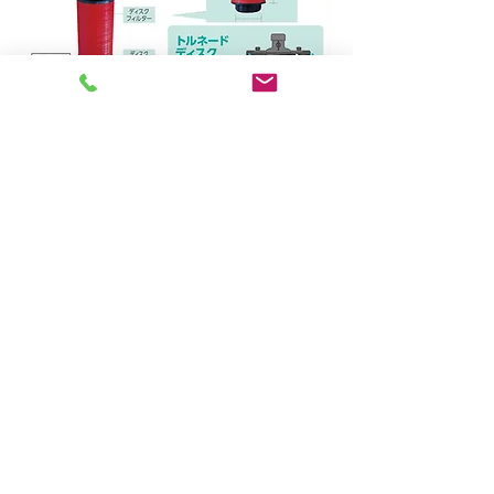
製品の特徴
［型式］
DW112080 DW112120 DW112140
［入/出直径］
50mm