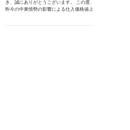
いつも弊社ネットショップをご利用いただ
き、誠にありがとうございます。 ​この度、
昨今の中東情勢の影響による仕入価格値上げ
に伴い、6月1日から商品の価格改定を実施
させていただくこととなりました。 ​これに
伴い、価格変更およびシステムメンテナンス
を行うため、誠に勝手ながらネットショップ
の営業を一時停止させていただきます。 ​お
客様にはご不便とご迷惑をおかけいたします
が、何卒ご理解賜りますようお願い申し上げ
ます。