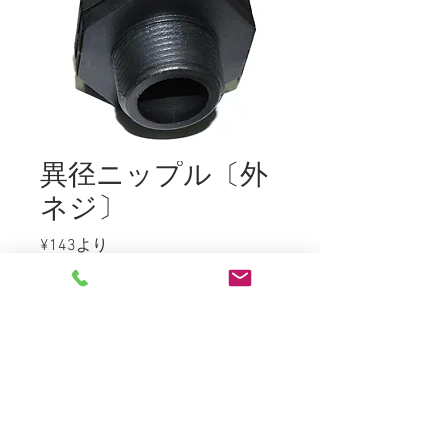
異径ニップル〔外
ネジ〕
セ
¥143
より
ー
ル
サイズにより価格が異なります
*
価
格
数量
*