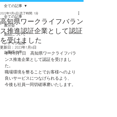
全ての記事
2022年9月6日
読了時間: 1分
全ての記事
高知県ワークライフバラン
展示会
ス推進認証企業として認証
製品について
を受けました
メディア紹介
更新日：
2023年1月6日
お客様の声
本年8月1日　高知県ワークライフバラ
ンス推進企業として認証を受けまし
た。
職場環境を整ることでお客様へのより
良いサービスにつなげられるよう、
今後も社員一同切磋琢磨いたします。