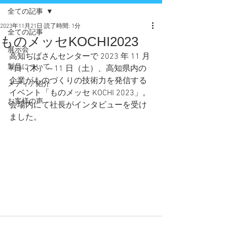
全ての記事
2023年11月21日
読了時間: 1分
全ての記事
ものメッセKOCHI2023
展示会
高知ぢばさんセンターで 2023 年 11 月 
製品について
9日（木）～11 日（土）、高知県内の
企業がものづくりの技術力を発信する
メディア紹介
イベント「ものメッセ KOCHI 2023」。 
お客様の声
会場内にて社長がインタビューを受け
ました。