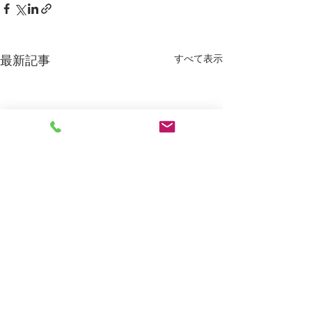
すべて表示
最新記事
【重要】価格改定に伴う
システムメンテナンス
（一時ネットショップ停