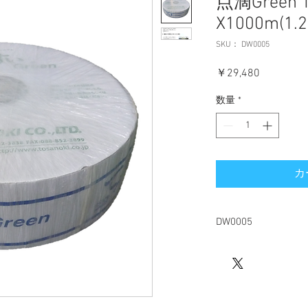
点滴Green 
X1000m(1.2
SKU： DW0005
価
￥29,480
格
数量
*
カ
DW0005