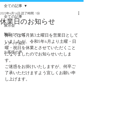
全ての記事
2023年4月14日
読了時間: 1分
全ての記事
休業日のお知らせ
展示会
製品について
弊社では毎月第3土曜日を営業日として
いましたが、令和5年4月より土曜・日
メディア紹介
曜・祝日を休業とさせていただくこと
お客様の声
になりましたのでお知らせいたしま
す。
ご迷惑をお掛けいたしますが、何卒ご
了承いただけますよう宜しくお願い申
し上げます。