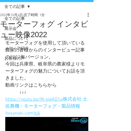
全ての記事
2022年10月4日
読了時間: 1分
全ての記事
モーターフォグ インタビ
展示会
ュー映像2022
製品について
モーターフォグを使用して頂いている
メディア紹介
農家の皆様からのインタービュー記事
の2022年バージョン。
お客様の声
今回は兵庫県、岐阜県の農家様よりモ
ーターフォグの魅力についてお話を頂
きました。
動画リンクはこちらから
　　　↓↓↓
https://youtu.be/M-4leAD1q
株式会社 土
佐農機・モーターフォグ・製品情報 
(tosanoki.com)
hA