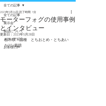
全ての記事
2023年5月24日
読了時間: 1分
全ての記事
モーターフォグの使用事例
展示会
とインタビュー
製品について
更新日：
2023年5月28日
メディア紹介
栃木県　品種　とちおとめ・とちあい
か30a栽培
お客様の声