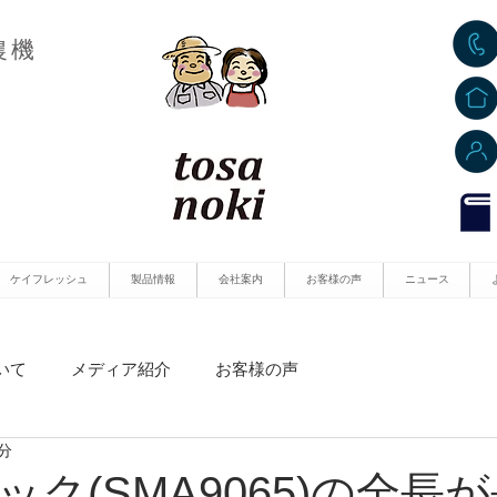
農機
ケイフレッシュ
製品情報
会社案内
お客様の声
ニュース
いて
メディア紹介
お客様の声
1分
ク(SMA9065)の全長